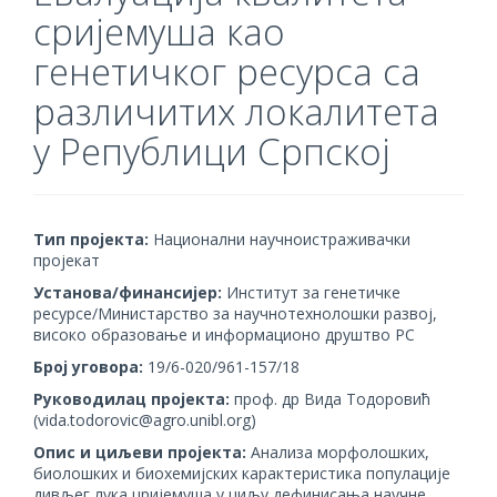
сријемуша као
генетичког ресурса са
различитих локалитета
у Републици Српској
Тип пројекта:
Национални научноистраживачки
пројекат
Установа/финансијер:
Институт за генетичке
ресурсе/Министарство за научнотехнолошки развој,
високо образовање и информационо друштво РС
Број уговора:
19/6-020/961-157/18
Руководилац пројекта:
проф. др Вида Тодоровић
(vida.todorovic@agro.unibl.org)
Опис и циљеви пројекта:
Анализа морфолошких,
биолошких и биохемијских карактеристика популације
дивљег лука цријемуша у циљу дефинисања научне