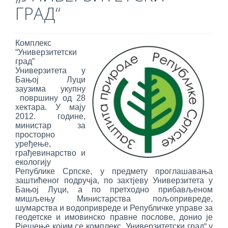
ГРАД“
Комплекс
“Универзитетски
град”
Универзитета у
Бањој Луци
заузима укупну
површину од 28
хектара. У мају
2012. године,
министар за
просторно
уређење,
грађевинарство и
екологију
Републике Српске, у предмету проглашавања
заштићеног подручја, по захтјеву Универзитета у
Бањој Луци, а по претходно прибављеном
мишљењу Министарства пољопривреде,
шумарства и водопривреде и Републичке управе за
геодетске и имовинско правне послове, донио је
Рјешење којим се комплекс „Универзитетски град“ у