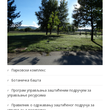
Парковски комплекс
Ботаничка башта
Програм управљања заштићеним подручјем за
управљање ресурсима
Правилник о одржавању заштићеног подручја за
управљање ресурсима