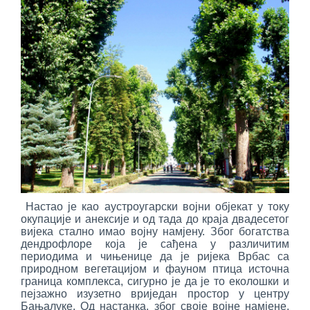
Настао је као аустроугарски војни објекат у току
окупације и анексије и од тада до краја двадесетог
вијека стално имао војну намјену. Због богатства
дендрофлоре која је сађена у различитим
периодима и чињенице да је ријека Врбас са
природном вегетацијом и фауном птица источна
граница комплекса, сигурно је да је то еколошки и
пејзажно изузетно вриједан простор у центру
Бањалуке. Од настанка, због своје војне намјене,