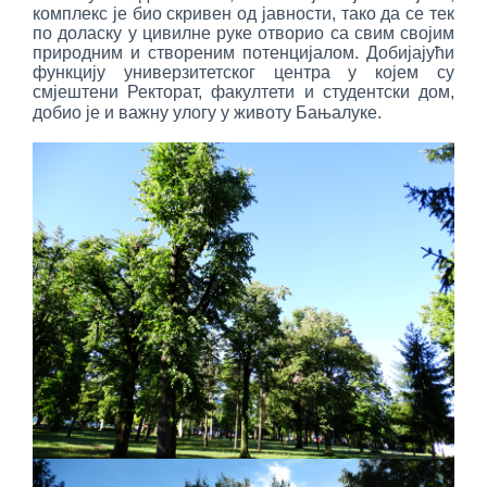
комплекс је био скривен од јавности, тако да се тек
по доласку у цивилне руке отворио са свим својим
природним и створеним потенцијалом. Добијајући
функцију универзитетског центра у којем су
смјештени Ректорат, факултети и студентски дом,
добио је и важну улогу у животу Бањалуке.