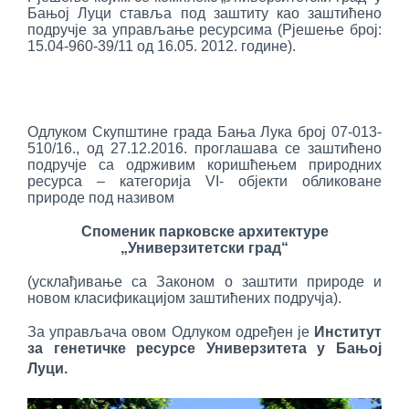
Бањoj Луци ставља под заштиту као заштићено
подручје за управљање ресурсима (Рјешење број:
15.04-960-39/11 од 16.05. 2012. године).
Одлуком Скупштине града Бања Лука број 07-013-
510/16., од 27.12.2016. проглашава се заштићено
подручје са одрживим коришћењем природних
ресурса – категорија VI- објекти обликоване
природе под називом
Споменик парковске архитектуре
„Универзитетски град“
(усклађивање са Законом о заштити природе и
новом класификацијом заштићених подручја).
За управљача овом Одлуком одређен је
Институт
за генетичке ресурсе Универзитета у Бањој
Луци.