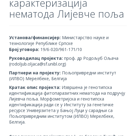
карактеризација
нематода Лијевче поља
Установа/финансијер:
Министарство науке и
технологије Републике Српске
Број уговора:
19/6-020/961-171/10
Руководилац пројекта:
проф. др Родољуб Ољача
(rodoljub.oljaca@sf.unibl.org)
Партнери на пројекту:
Пољопривредни институт
(ИЛВО) Мерелбеке, Белгија
Кратак опис пројекта:
Извршена је генотипска
идентификација фитопаразитних нематода на подручју
Лијевча поља. Морфометријска и генотипска
идентификација ради се у Институту за генетичке
ресурсе Универзитета у Бањој Луци у сарадњи са
Пољопривредним институтом (ИЛВО) Мерелбеке,
Белгија.