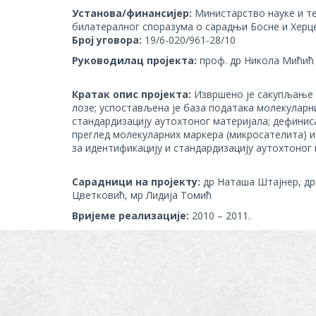
Установа/финансијер:
Министарство науке и те
билатералног споразума о сарадњи Босне и Херц
Број уговора:
19/6-020/961-28/10
Руководилац пројекта:
проф. др Никола Мићић (n
Кратак опис пројекта:
Извршено је сакупљање п
лозе; успостављена је база података молекулар
стандардизацију аутохтоног материјала; дефиниса
преглед молекуларних маркера (микросателита) и
за идентификацију и стандардизацију аутохтоног 
Сарадници на пројекту:
др Наташа Штајнер, др 
Цветковић, мр Лидија Томић
Вријеме реализације:
2010 – 2011.