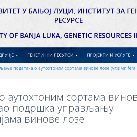
ЗИТЕТ У БАЊОЈ ЛУЦИ,
ИНСТИТУТ ЗА ГЕ
РЕСУРСЕ
TY OF BANJA LUKA,
GENETIC RESOURCES 
ДРУЧЈЕ
ГЕНЕТИЧКИ
РЕСУРСИ
ПРОЈЕКТИ
И УСЛУГЕ
љање података о аутохтоним сортама винове лозе (Vitis vinifer
о аутохтоним сортама вино
.) као подршка управљању
јама винове лозе