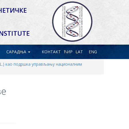
НЕТИЧКЕ
INSTITUTE
САРАДЊА
КОНТАКТ
ЋИР
LAT
ENG
a L.) као подршка управљању националним
ве