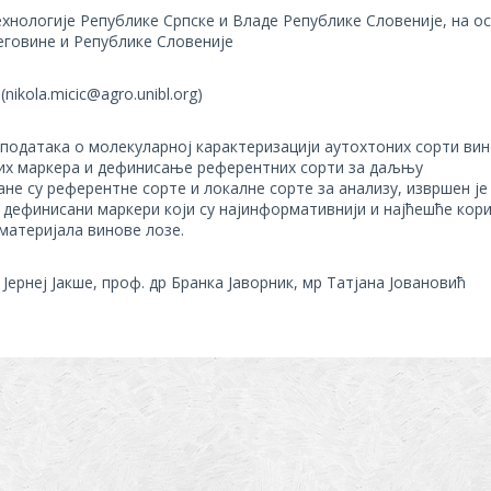
хнологије Републике Српске и Владе Републике Словеније, на о
еговине и Републике Словеније
ikola.micic@agro.unibl.org)
одатака о молекуларној карактеризацији аутохтоних сорти ви
них маркера и дефинисање референтних сорти за даљњу
не су референтне сорте и локалне сорте за анализу, извршен је
 дефинисани маркери који су најинформативнији и најћешће кор
материјала винове лозе.
Јернеј Јакше, проф. др Бранка Јаворник, мр Татјана Јовановић