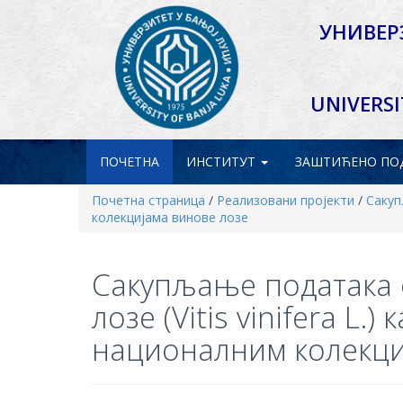
УНИВЕР
UNIVERSI
ПОЧЕТНА
ИНСТИТУТ
ЗАШТИЋЕНО
ПО
Почетна страница
/
Реализовани пројекти
/
Сакуп
колекцијама винове лозе
Сакупљање података 
лозе (Vitis vinifera L
националним колекци