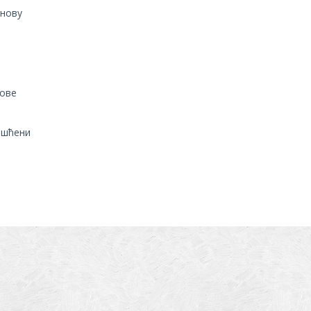
снову
нове
ишћени