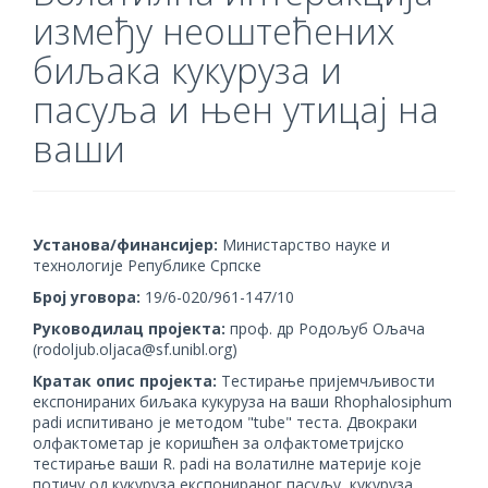
између неоштећених
биљака кукуруза и
пасуља и њен утицај на
ваши
Установа/финансијер:
Министарство науке и
технологије Републике Српске
Број уговора:
19/6-020/961-147/10
Руководилац пројекта:
проф. др Родољуб Ољача
(rodoljub.oljaca@sf.unibl.org)
Кратак опис пројекта:
Тестирање пријемчљивости
експонираних биљака кукуруза на ваши Rhophalosiphum
padi испитивано је методом "tube" теста. Двокраки
олфактометар је коришћен за олфактометријско
тестирање ваши R. padi на волатилне материје које
потичу од кукуруза експонираног пасуљу, кукуруза