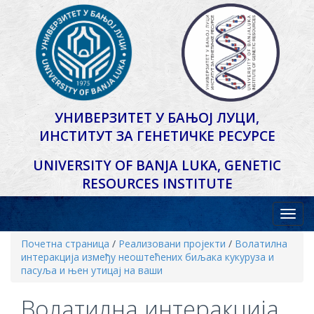
УНИВЕРЗИТЕТ У БАЊОЈ ЛУЦИ,
ИНСТИТУТ ЗА ГЕНЕТИЧКЕ РЕСУРСЕ
UNIVERSITY OF BANJA LUKA,
GENETIC
RESOURCES INSTITUTE
Почетна страница
/
Реализовани пројекти
/
Волатилна
интеракција између неоштећених биљака кукуруза и
пасуља и њен утицај на ваши
Волатилна интеракција