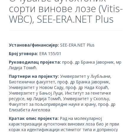
сорти винове лозе (Vitis-
WBC), SEE-ERA.NET Plus
Установа/финансијер:
SEE-ERA.NET Plus
Број уговора:
ЕRA 155/01
Руководилац пројекта:
проф. др Бранка Јаворник, мр
Лидија Томић.
Партнери на пројекту:
Универзитет у Љубљани,
Биотехнички факултет, проф. др Бранка Јаворник,
Универзитет у Новом Саду, проф. др Нада Кораћ,
Универзитет у Бањој Луци, Институт за генетичке
ресурсе, мр Лидија Томић, Универзитет у Скопљу,
Факултет за пољопривредне науке и храну, проф. др
Елизабета Ангелова
Кратак опис пројекта:
Рад на молекуларној
карактеризацији аутохтоних винових лоза био је први
корак ка идентификацији истинитог типа и доприносу