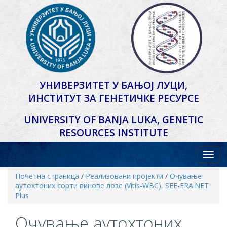
УНИВЕРЗИТЕТ У БАЊОЈ ЛУЦИ,
ИНСТИТУТ ЗА ГЕНЕТИЧКЕ РЕСУРСЕ
UNIVERSITY OF BANJA LUKA,
GENETIC
RESOURCES INSTITUTE
Почетна страница
/
Реализовани пројекти
/
Очување
аутохтоних сорти винове лозе (Vitis-WBC), SEE-ERA.NET
Plus
Очување аутохтоних