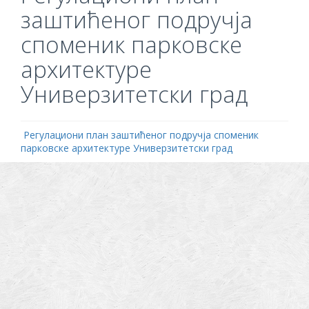
заштићеног подручја
споменик парковске
архитектуре
Универзитетски град
Регулациони план заштићеног подручја споменик
парковске архитектуре Универзитетски град