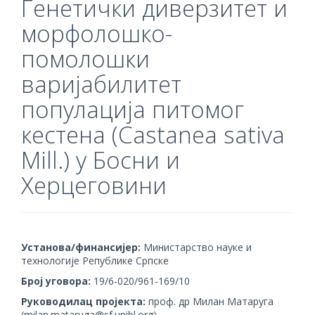
Генетички диверзитет и
морфолошко-
помолошки
варијабилитет
популација питомог
кестена (Castanea sativa
Mill.) у Босни и
Херцеговини
Установа/финансијер:
Министарство науке и
технологије Републике Српске
Број уговора:
19/6-020/961-169/10
Руководилац пројекта:
проф. др Милан Матаруга
(milan.mataruga@sf.unibl.org)