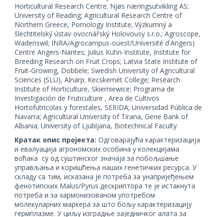
Horticultural Research Centre; Njøs næringsutvikling AS;
University of Reading; Agricultural Research Centre of
Northern Greece, Pomology Institute; Výzkumný a
šlechtitelský ústav ovocnářský Holovousy s.r.o.; Agroscope,
Wädenswil; INRA/Agrocampus-ouest/Université d'Angers)
Centre Angers-Nantes; Julius Kühn-Institute, Institute for
Breeding Research on Fruit Crops; Latvia State Institute of
Fruit-Growing, Dobbele; Swedish University of Agricultural
Sciences (SLU), Alnarp; Kecskemét College; Research
Institute of Horticulture, Skierniewice; Programa de
Investigación de Fruticulture , Area de Cultivos
Hortofutricolas y forestales, SERIDA; Universidad Pública de
Navarra; Agricultural University of Tirana, Gene Bank of
Albania; University of Ljubljana, Biotechnical Faculty.
Кратак опис пројекта:
Одговарајућа карактеризација
и евалуација агрономских особина у колекцијама
воћака су од суштинског значаја за побољшање
управљања и коришћења наших генетичких ресурса. У
складу са тим, исказана је потреба за унапријеђењем
фенотипских Malus/Pyrus дескриптора те је истакнута
потреба и за хармонизованом употребом
молекуларних маркера за што бољу карактеризацију
гермплазме. У циљу изградње заједничког алата за