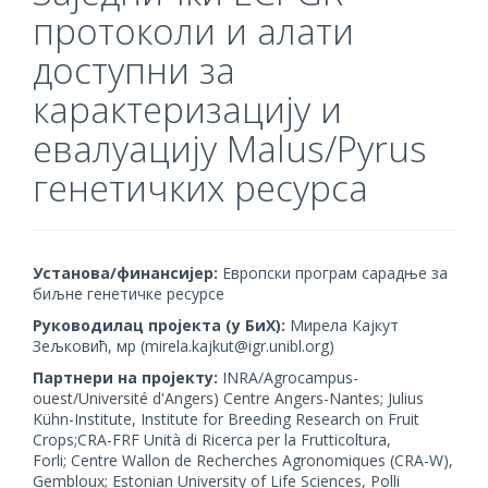
протоколи и алати
доступни за
карактеризацију и
евалуацију Malus/Pyrus
генетичких ресурса
Установа/финансијер:
Европски програм сарадње за
биљне генетичке ресурсе
Руководилац пројекта (у БиХ):
Мирела Кајкут
Зељковић, мр (mirela.kajkut@igr.unibl.org)
Партнери на пројекту:
INRA/Agrocampus-
ouest/Université d'Angers) Centre Angers-Nantes; Julius
Kühn-Institute, Institute for Breeding Research on Fruit
Crops;CRA-FRF Unità di Ricerca per la Frutticoltura,
Forli; Centre Wallon de Recherches Agronomiques (CRA-W),
Gembloux; Estonian University of Life Sciences, Polli