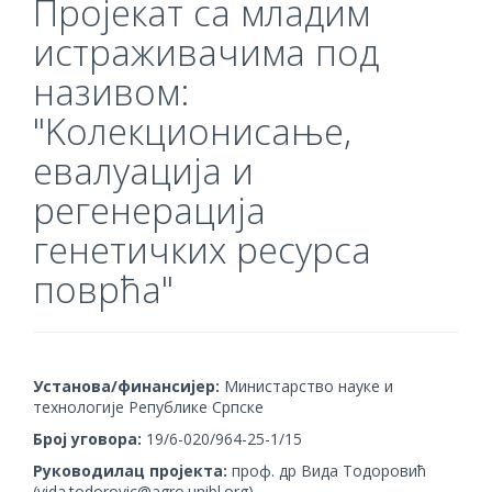
Пројекат са младим
истраживачима под
називом:
"Kолекционисање,
евалуација и
регенерација
генетичких ресурса
поврћа"
Установа/финансијер:
Министарство науке и
технологије Републике Српске
Број уговора:
19/6-020/964-25-1/15
Руководилац пројекта:
проф. др Вида Тодоровић
(vida.todorovic@agro.unibl.org)