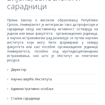
сарадници
Према Закону о високом образовању Републике
Српске, Универзитет је интегрисан тако да професори и
сарадници своју наставничку активност остварују на
једном или више факултета - организационих јединица,
а научно-истраживачки рад реализује се путем научних
института који могу бити формирани у оквиру
факултета или као посебне организационе јединице
Универзитета, посебно код мултидисциплинарних
истраживања, као што је Институт за генетичке
ресурсе.
Директор
Научно вијеће Института
Административно особље
Стални сарадници