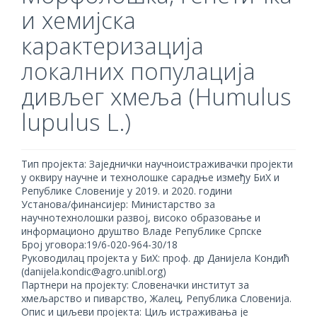
и хемијска
карактеризација
локалних популација
дивљег хмеља (Humulus
lupulus L.)
Тип пројекта: Заједнички научноистраживачки пројекти
у оквиру научне и технолошке сарадње између БиХ и
Републике Словеније у 2019. и 2020. години
Установа/финансијер: Министарство за
научнотехнолошки развој, високо образовање и
информационо друштво Владе Републике Српске
Број уговора:19/6-020-964-30/18
Руководилац пројекта у БиХ: проф. др Данијела Кондић
(danijela.kondic@agro.unibl.org)
Партнери на пројекту: Словеначки институт за
хмељарство и пиварство, Жалец, Република Словенија.
Опис и циљеви пројекта: Циљ истраживања је