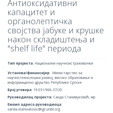
Антиоксидативни
капацитет и
органолептичка
својства јабуке и крушке
након складиштења и
"shelf life" периода
Тип пројекта
: Национални научноистраживачки
Установа/финансијер
: Mинистарство за
научнотехнолошки развој, високо образовање и
информационо друштво Републике Српске
Број уговора
: 19.031/966-37/20
Руководилац пројекта:
Санда Станивуковић, мр
Емаил адреса руководиоца
:
sanda.stanivukovic@igr.unibl.org