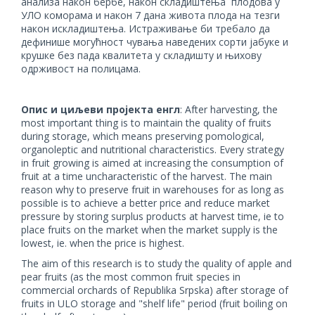
анализа након бербе, након складиштења плодова у
УЛО коморама и након 7 дана живота плода на тезги
након искладиштења. Истраживање би требало да
дефинише могућност чувања наведених сорти јабуке и
крушке без пада квалитета у складишту и њихову
одрживост на полицама.
Опис и циљеви пројекта енгл
: After harvesting, the
most important thing is to maintain the quality of fruits
during storage, which means preserving pomological,
organoleptic and nutritional characteristics. Every strategy
in fruit growing is aimed at increasing the consumption of
fruit at a time uncharacteristic of the harvest. The main
reason why to preserve fruit in warehouses for as long as
possible is to achieve a better price and reduce market
pressure by storing surplus products at harvest time, ie to
place fruits on the market when the market supply is the
lowest, ie. when the price is highest.
The aim of this research is to study the quality of apple and
pear fruits (as the most common fruit species in
commercial orchards of Republika Srpska) after storage of
fruits in ULO storage and "shelf life" period (fruit boiling on