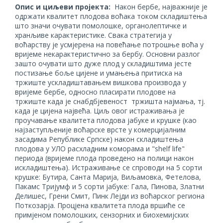
Опис и циљеви пројекта:
Након бербе, најважније је
одржати квалитет плодова воћака током складиштења
што значи очувати помолошке, органолептичке и
хранљиве карактеристике. Свака стратегија у
воћарству је усмjерена на повећање потрошње воћа у
вријеме некарактеристично за бербу. Основни разлог
зашто очувати што дуже плод у складиштима јесте
постизање боље цијене и умањења притиска на
тржиште ускладиштавањем вишкова производа у
вријеме бербе, односно пласирати плодове на
тржиште када је снабдбјевеност тржишта најмања, тј.
када је цијена највећа. Циљ овог истраживања је
проучавање квалитета плодова јабуке и крушке (као
најзаступљеније воћарске врсте у комерцијалним
засадима Републике Српске) након складиштења
плодова у УЛО расхладним коморама и "shelf life"
периода (вријеме плода проведено на полици након
искладиштења). Истраживање се спроводи на 5 сорти
крушке: Бутира, Санта Марија, Виљамовка, Фетелова,
Пакамс Тријумф и 5 сорти јабуке: Гала, Пинова, Златни
Делишес, Грени Смит, Пинк Лејди из воћарског региона
Поткозарја. Процјена квалитета плода вршиће се
примјеном помолошких, сензорних и биохемијских