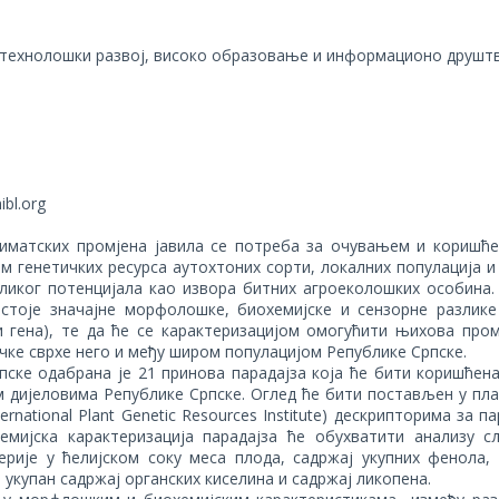
технолошки развој, високо образовање и информационо друшт
ibl.org
лиматских промјена јавила се потреба за очувањем и коришћ
м генетичких ресурса аутохтоних сорти, локалних популација 
ликог потенцијала као извора битних агроеколошких особина.
стоје значајне морфолошке, биохемијске и сензорне разлике
и гена), те да ће се карактеризацијом омогућити њихова про
ке сврхе него и међу широм популацијом Републике Српске.
пске одабрана је 21 принова парадајза која ће бити коришћен
м дијеловима Републике Српске. Оглед ће бити постављен у пл
rnational Plant Genetic Resources Institute) дескрипторима за па
емијска карактеризација парадајза ће обухватити анализу с
ерије у ћелијском соку меса плода, садржај укупних фенола, 
 укупан садржај органских киселина и садржај ликопена.