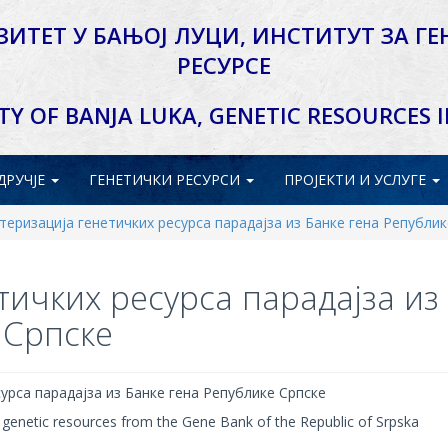
ЗИТЕТ У БАЊОЈ ЛУЦИ,
ИНСТИТУТ ЗА ГЕ
РЕСУРСЕ
TY OF BANJA LUKA,
GENETIC RESOURCES 
ДРУЧЈЕ
ГЕНЕТИЧКИ
РЕСУРСИ
ПРОЈЕКТИ
И УСЛУГЕ
теризација генетичких ресурса парадајза из Банке гена Републик
тичких ресурса парадајза из
 Српскe
урса парадајза из Банке гена Републике Српскe
 genetic resources from the Gene Bank of the Republic of Srpska