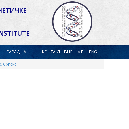
НЕТИЧКЕ
INSTITUTE
САРАДЊА
КОНТАКТ
ЋИР
LAT
ENG
е Српскe