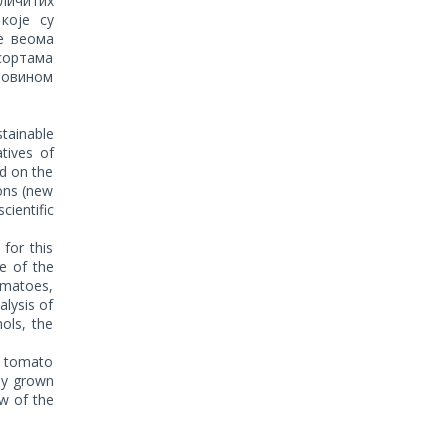
личитих
које су
е веома
 сортама
повином
stainable
tives of
ed on the
ons (new
cientific
for this
se of the
tomatoes,
alysis of
nols, the
t tomato
ly grown
ew of the