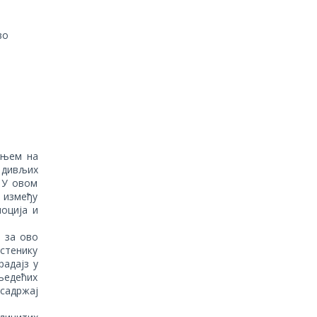
во
ењем на
и дивљих
 У овом
 између
моција и
а за ово
астенику
радајз у
љедећих
садржај