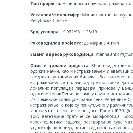
Тип пројекта:
Национални научноистраживачки
Установа/финансијер:
Mинистарство за научно
Републике Српске
Број уговора:
19.032/961-128/19
Руководилац пројекта:
др Марина Антић
Емаил адреса руководиоца:
marina.antic@igr.un
Опис и циљеви пројекта:
Због евидентних к
одржив начин, као и истраживањем и евалуацијо
сродника култивисаних биљака због њиховог ве
истраживању се полази од претпоставке да по
локалних популација парадајза (принова у Банц
одрживо коришћење не само у научно-истраживач
Из сјеменске колекције Банке гена Републике Ср
истраживање, а које су прикупљене у различити
Института за генетичке ресурсе. Према IPGRI (Inte
току вегетације пратиће се морфологија. Биох
карактеристика: садржај растворљиве суве мат
укупних флавоноида, антиоксидативна активност,