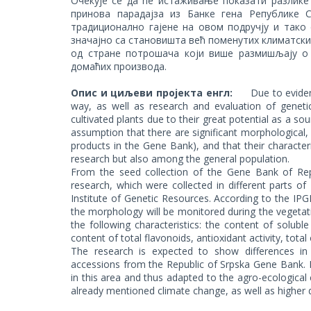
Очекује се да ће истаживање показати разлик
принова парадајза из Банке гена Републике С
традиционално гајене на овом подручју и тако
значајно са становишта већ поменутих климатск
од стране потрошача који више размишљају о
домаћих производа.
Опис и циљеви пројекта енгл:
Due to eviden
way, as well as research and evaluation of genetic 
cultivated plants due to their great potential as a so
assumption that there are significant morphological
products in the Gene Bank), and that their characteri
research but also among the general population.
From the seed collection of the Gene Bank of Rep
research, which were collected in different parts o
Institute of Genetic Resources. According to the IPGR
the morphology will be monitored during the vegetati
the following characteristics: the content of soluble
content of total flavonoids, antioxidant activity, tota
The research is expected to show differences in 
accessions from the Republic of Srpska Gene Bank. N
in this area and thus adapted to the agro-ecological 
already mentioned climate change, as well as higher d