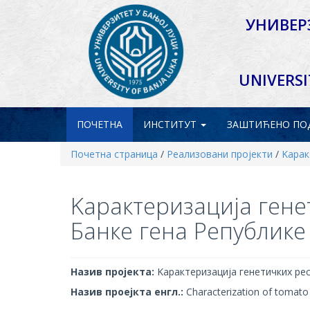
УНИВЕР
UNIVERSI
ПОЧЕТНА
ИНСТИТУТ
ЗАШТИЋЕНО
ПО
Почетна страница
/
Реализовани пројекти
/
Kарак
Kарактеризација гене
Банке гена Републике
Назив пројекта:
Kарактеризација генетичких рес
Назив проејкта енгл.:
Characterization of tomato