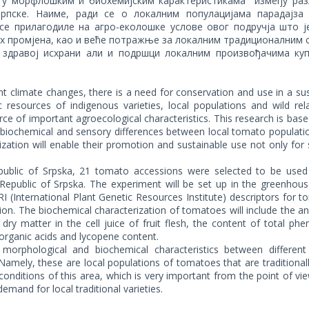
е у морфлошким и биохемијским карактеристикама између раз
рпске. Наиме, ради се о локалним популацијама парадајза 
 се прилагодиле на агро-еколошке услове овог подручја што ј
их промјена, као и веће потражње за локалним традиционалним
 здравој исхрани али и подршци локалним произвођачима ку
t climate changes, there is a need for conservation and use in a su
resources of indigenous varieties, local populations and wild rela
urce of important agroecological characteristics. This research is bas
, biochemical and sensory differences between local tomato populati
zation will enable their promotion and sustainable use not only for s
ublic of Srpska, 21 tomato accessions were selected to be used 
f Republic of Srpska. The experiment will be set up in the greenhou
I (International Plant Genetic Resources Institute) descriptors for 
on. The biochemical characterization of tomatoes will include the an
 dry matter in the cell juice of fruit flesh, the content of total phe
l organic acids and lycopene content.
morphological and biochemical characteristics between differen
amely, these are local populations of tomatoes that are traditional
conditions of this area, which is very important from the point of vi
emand for local traditional varieties.