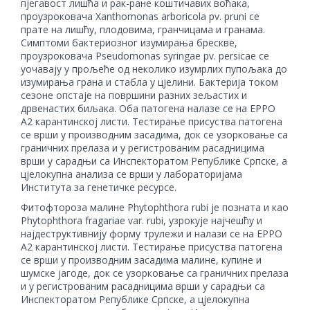
пјегавост лишћа и рак-ране коштичавих воћака,
проузроковача Xanthomonas arboricola pv. pruni се
прате на лишћу, плодовима, гранчицама и гранама.
Симптоми бактериозног изумирања брескве,
проузроковача Pseudomonas syringae pv. persicae се
уочавају у прољеће од неколико изумрлих пупољака до
изумирања грана и стабла у цјелини. Бактерија током
сезоне опстаје на површини разних зељастих и
дрвенастих биљака. Оба патогена налазе се на EPPO
A2 карантинској листи. Тестирање присуства патогена
се врши у производним засадима, док се узорковање са
граничних прелаза и у регистрованим расадницима
врши у сарадњи са Инспекторатом Републике Српске, а
цјелокупна анализа се врши у лабораторијама
Института за генетичке ресурсе.
Фитофтороза малине Phytophthora rubi је позната и као
Phytophthora fragariae var. rubi, узрокује најчешћу и
најдеструктивнију форму трулежи и налази се на EPPO
A2 карантинској листи. Тестирање присуства патогена
се врши у производним засадима малине, купине и
шумске јагоде, док се узорковање са граничних прелаза
и у регистрованим расадницима врши у сарадњи са
Инспекторатом Републике Српске, а цјелокупна