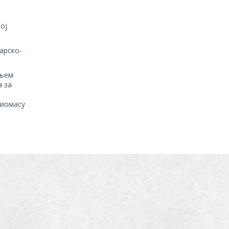
ој
арско-
ањем
а за
биомасу