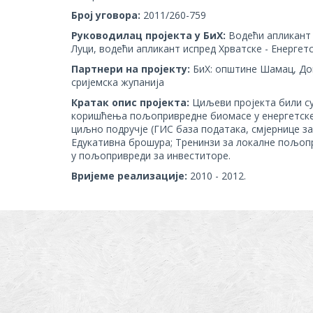
Број уговора:
2011/260-759
Руководилац пројекта у БиХ:
Водећи апликант 
Луци, водећи апликант испред Хрватске - Енергет
Партнери на пројекту:
БиХ: општине Шамац, Дом
сријемска жупанија
Кратак опис пројекта:
Циљеви пројекта били су
коришћења пољопривредне биомасе у енергетске 
циљно подручје (ГИС база података, смјернице за
Едукативна брошура; Тренинзи за локалне пољопр
у пољопривреди за инвеститоре.
Вријеме реализације:
2010 - 2012.