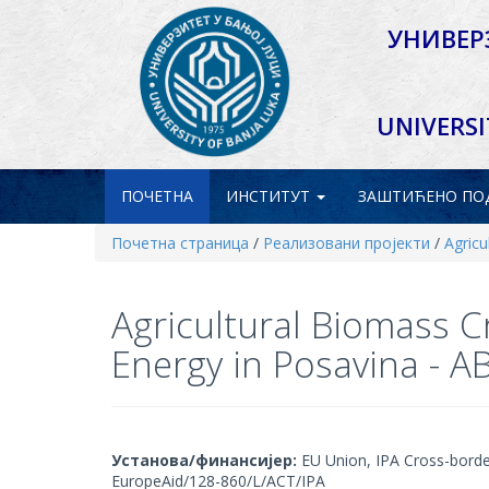
УНИВЕР
UNIVERSI
ПОЧЕТНА
ИНСТИТУТ
ЗАШТИЋЕНО
ПО
Почетна страница
/
Реализовани пројекти
/
Agric
Agricultural Biomass 
Energy in Posavina - 
Установа/финансијер:
EU Union, IPA Cross-borde
EuropeAid/128-860/L/ACT/IPA