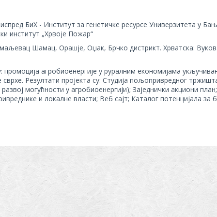
испред БиХ - Институт за генетичке ресурсе Универзитета у Бањ
ски институт „Хрвоје Пожар“
аљевац Шамац, Орашје, Оџак, Брчко дистрикт. Хрватска: Вуков
: промоција агробиоенергије у руралним економијама укључив
сврхе. Резултати пројекта су: Студија пољопривредног тржишт
 развој могућности у агробиоенергији); Заједнички акциони план;
ивреднике и локалне власти; Веб сајт; Каталог потенцијала за 