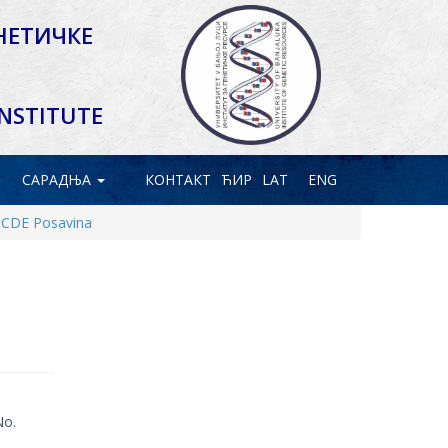
НЕТИЧКЕ
INSTITUTE
САРАДЊА
КОНТАКТ
ЋИР
LAT
ENG
ABCDE Posavina
No.