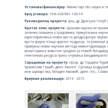
Установа/финансијер:
Министарство науке и т
Број уговора:
19/6-020/961-136/14.
Руководилац пројекта:
доц. др Драгојла Голуб (
Кратак опис пројекта:
Циљеви научно-истражив
зелених повшина у градовима, прикупљање научн
идентификовња нових врста дендрофлоре лијеве 
врста фауне птица цијелог подручја, те ревизије
примјена нових научних метода инвентаризације
мониторинга животне средине уз помоћ биодиве
генетичких ресурса преко очувања биодиверзите
Сарадници на пројекту:
проф. др Гордана Ђурић
Бранислав Гашић, дипл. биолог, Сунчица Бодружић,
инж шумарства, Младен Амовић, дипл. гео., Славк
Вријеме реализације:
2014 - 2015.