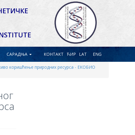
НЕТИЧКЕ
INSTITUTE
САРАДЊА
КОНТАКТ
ЋИР
LAT
ENG
живо коришћење природних ресурса - ЕКОБИО
ног
рса