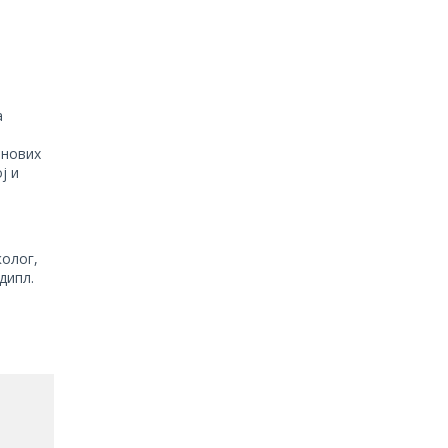
а
 нових
ј и
колог,
дипл.