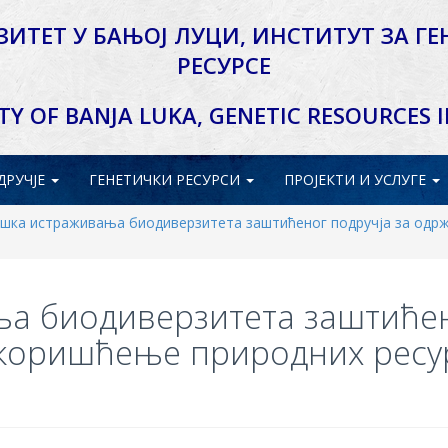
ЗИТЕТ У БАЊОЈ ЛУЦИ,
ИНСТИТУТ ЗА ГЕ
РЕСУРСЕ
TY OF BANJA LUKA,
GENETIC RESOURCES 
ДРУЧЈЕ
ГЕНЕТИЧКИ
РЕСУРСИ
ПРОЈЕКТИ
И УСЛУГЕ
шка истраживања биодиверзитета заштићеног подручја за одр
ња биодиверзитета заштиће
 коришћење природних ресу