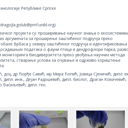
ехнологије Републике Српске
dragojla.golub@pmf.unibl.org)
ачког пројекта су: проширивање научног знања о екосистемим
их аргумената за проширење заштићеног подручја преко
обале Врбаса у оквиру заштићеног подручја и идентификовања
 досадашњих података о фауни птица и дендрофлори парка, разво
 и мониторинга биодиверзитета преко увођења научних метода
рзитета, стварање услова за очување и одрживо кориштење
та.
, доц. др Ђорђе Савић, мр Мира Ћопић, Јовица Сјеничић, дипл. е
 дипл. инж., Дејан Радошевић, дипл. биолог, Драган Ковачевић, 
о Васиљевић, дипл. гео.