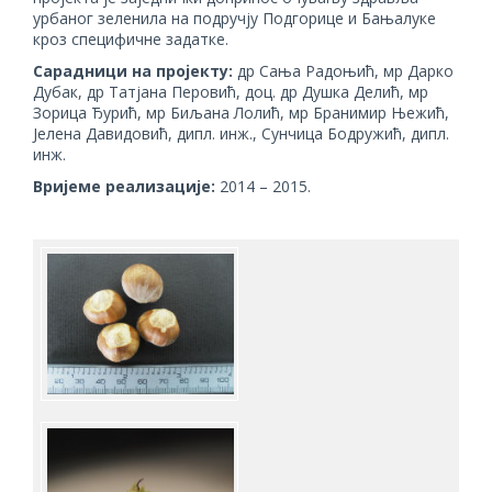
урбаног зеленила на подручју Подгорице и Бањалуке
кроз специфичне задатке.
Сарадници на пројекту:
др Сања Радоњић, мр Дарко
Дубак, др Татјана Перовић, доц. др Душка Делић, мр
Зорица Ђурић, мр Биљана Лолић, мр Бранимир Њежић,
Јелена Давидовић, дипл. инж., Сунчица Бодружић, дипл.
инж.
Вријеме реализације:
2014 – 2015.