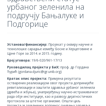
урбаног зеленила на
подручју Бањалуке и
Подгорице
Установа/финансијер:
Пројекат у оквиру научне и
технолошке сарадње између Босне и Херцеговине и
Црне Горе за 2014. и 2015. годину.
Број уговора:
19/6-020/961-17/13
Руководилац пројекта у БиХ:
проф. др Гордана
Ђурић (gordana.djuric@igr.unib.org)
Кратак опис пројекта:
Примјена резултата
остварених реализацијом овог пројекта допринијеће
ревитализацији и заштити здравља урбаног зеленила
(дрвећа и жбуња), унапријеђењу научно-истраживачког
рада обје институције, као и развоју дијагностичких
протокола за штетне организме. Општи циљ
пројекта је заједнички допринос очувању здравља